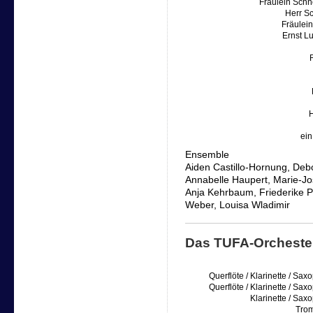
Fräulein Schn
Herr Sc
Fräulein
Ernst L
ein
Ensemble
Aiden Castillo-Hornung, Deb
Annabelle Haupert, Marie-Jo
Anja Kehrbaum, Friederike Pu
Weber, Louisa Wladimir
Das TUFA-Orcheste
Querflöte / Klarinette / Sa
Querflöte / Klarinette / Sa
Klarinette / Sax
Tro