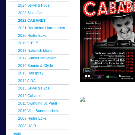
2024 Jekyll & Hyde
2023 Sister Act
2022 CABARET
2021 Der kleine Horrorladen
2020 Heiße Ecke
2019 9 TO 5
2018 Natürlich blond
2017 Sunset Boulevard
2016 Bonnie & Clyde
2015 Hairspray
2014 AIDA
2013 Jekyll & Hyde
2012 Cabaret
2011 Swinging St. Pauli
2010 Villa Sonnenschein
2009 Heiße Ecke
2008 HAIR
Team