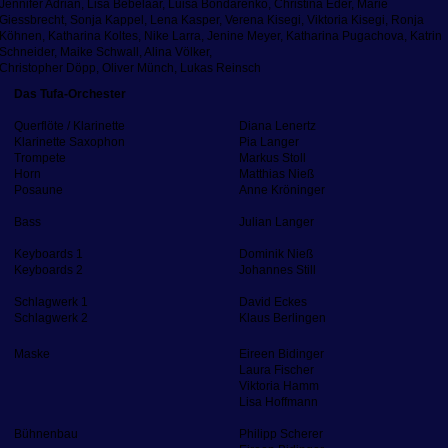
Jennifer Adrian, Lisa Bebelaar, Luisa Bondarenko, Christina Eder, Marie
Giessbrecht, Sonja Kappel, Lena Kasper, Verena Kisegi, Viktoria Kisegi, Ronja
Köhnen, Katharina Koltes, Nike Larra, Jenine Meyer, Katharina Pugachova, Katrin
Schneider, Maike Schwall, Alina Völker,
Christopher Döpp, Oliver Münch, Lukas Reinsch
Das Tufa-Orchester
Querflöte / Klarinette
Diana Lenertz
Klarinette Saxophon
Pia Langer
Trompete
Markus Stoll
Horn
Matthias Nieß
Posaune
Anne Kröninger
Bass
Julian Langer
Keyboards 1
Dominik Nieß
Keyboards 2
Johannes Still
Schlagwerk 1
David Eckes
Schlagwerk 2
Klaus Berlingen
Maske
Eireen Bidinger
Laura Fischer
Viktoria Hamm
Lisa Hoffmann
Bühnenbau
Philipp Scherer