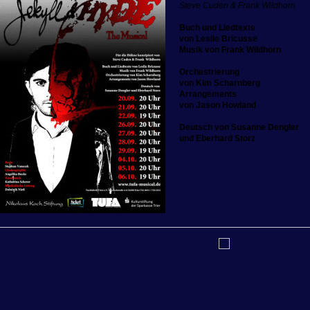
Steve Cuden & Frank Wildhorn
Buch und Liedtexte
von Leslie Bricusse
Musik von Frank Wildhorn
Orchestrierung
von
Kim Scharnberg
Arrangements
von Jason Howland
Deutsch von Susanne Dengler
und Eberhard Storz