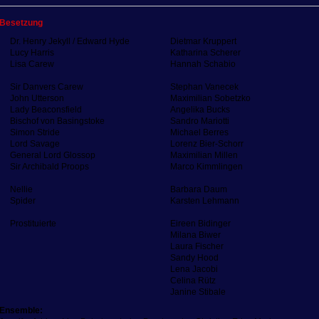
Besetzung
Dr. Henry Jekyll / Edward Hyde
Dietmar Kruppert
Lucy Harris
Katharina Scherer
Lisa Carew
Hannah Schabio
Sir Danvers Carew
Stephan Vanecek
John Utterson
Maximilian Sobetzko
Lady Beaconsfield
Angelika Bucks
Bischof von Basingstoke
Sandro Mariotti
Simon Stride
Michael Berres
Lord Savage
Lorenz Bier-Schorr
General Lord Glossop
Maximilian Millen
Sir Archibald Proops
Marco Kimmlingen
Nellie
Barbara Daum
Spider
Karsten Lehmann
Prostituierte
Eireen Bidinger
Milana Biwer
Laura Fischer
Sandy Hood
Lena Jacobi
Celina Rütz
Janine Stibale
Ensemble: