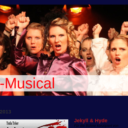
-Musical
2013
Jekyll & Hyde
Für die Bühne konzipiert von