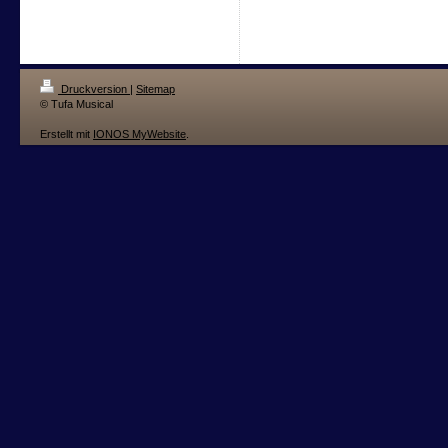
Druckversion
|
Sitemap
© Tufa Musical
Erstellt mit
IONOS MyWebsite
.