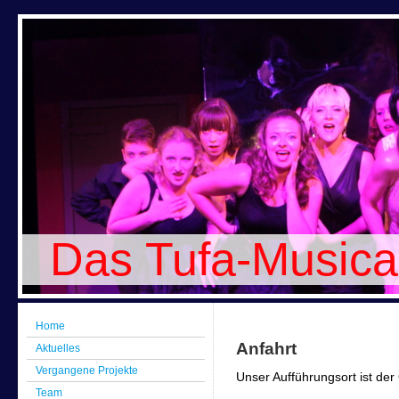
Das Tufa-Musica
Home
Anfahrt
Aktuelles
Vergangene Projekte
Unser Aufführungsort ist der
Team