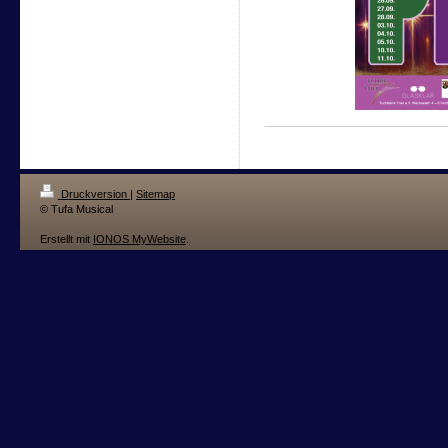
Druckversion
|
Sitemap
© Tufa Musical
Erstellt mit
IONOS MyWebsite
.